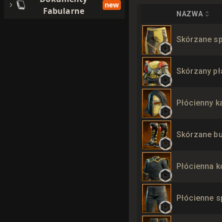
new
Fabularne
NAZWA
Skórzane s
Skórzany p
Płócienny k
Skórzane b
Płócienna k
Płócienne s