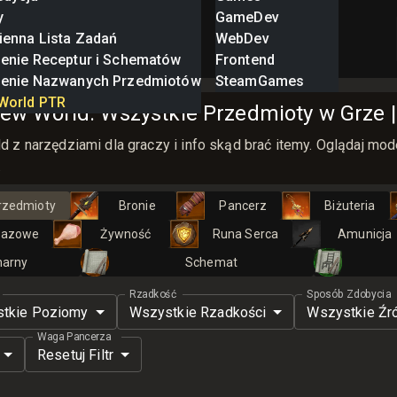
y
GameDev
ienna Lista Zadań
WebDev
zenie Receptur i Schematów
Frontend
zenie Nazwanych Przedmiotów
SteamGames
World PTR
w World: Wszystkie Przedmioty w Grze | 
z narzędziami dla graczy i info skąd brać itemy. Oglądaj mode
.
rzedmioty
Bronie
Pancerz
Biżuteria
razowe
Żywność
Runa Serca
Amunicja
narny
Schemat
Rzadkość
Sposób Zdobycia
tkie Poziomy
Wszystkie Rzadkości
Wszystkie Źr
Waga Pancerza
Resetuj Filtr