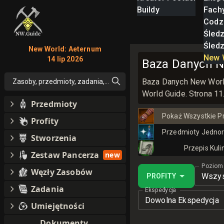
Buildy
Fach
Codz
Śled
Śled
New World: Aeternum
New 
14 lip 2026
Baza Danych Ne
Baza Danych New World 
Zasoby, przedmioty, zadania, moby, perki, umiejętności
World Guide. Strona 11
Przedmioty
Pokaż Wszystkie P
Profity
Przedmioty Jedno
Stworzenia
Przepis Kuli
Zestaw Pancerza
new
Poziom
Węzły Zasobów
Wszys
PROFITY
Zadania
Ekspedycja
Dowolna Ekspedycja
Umiejętności
Dokumenty