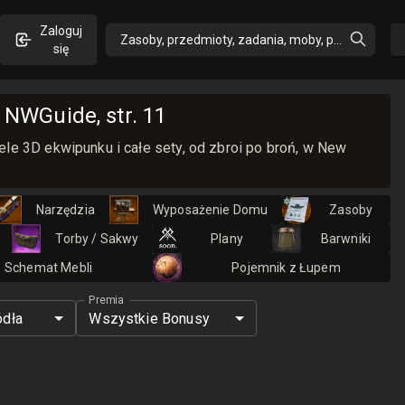
Zaloguj
Zasoby, przedmioty, zadania, moby, perki, umiejęt
się
NWGuide, str. 11
le 3D ekwipunku i całe sety, od zbroi po broń, w New
Narzędzia
Wyposażenie Domu
Zasoby
Torby / Sakwy
Plany
Barwniki
Schemat Mebli
Pojemnik z Łupem
Premia
ódła
Wszystkie Bonusy