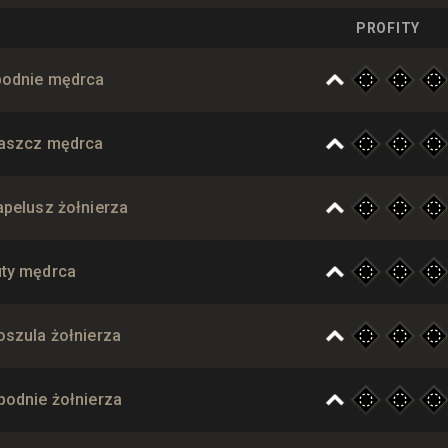
PROFITY
podnie mędrca
łaszcz mędrca
apelusz żołnierza
uty mędrca
oszula żołnierza
podnie żołnierza