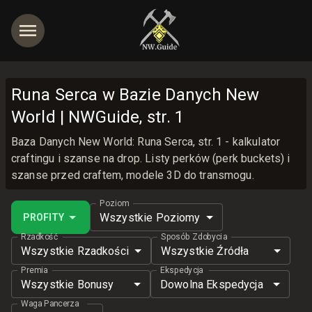
Runa Serca w Bazie Danych New
World | NWGuide, str. 1
jętności
Baza Danych New World: Runa Serca, str. 1 - kalkulator
craftingu i szanse na drop. Listy perków (perk buckets) i
szanse przed craftem, modele 3D do transmogu.
Poziom
Wszystkie Poziomy
PROFITY
Rzadkość
Sposób Zdobycia
Wszystkie Rzadkości
Wszystkie Źródła
Premia
Ekspedycja
Wszystkie Bonusy
Dowolna Ekspedycja
Waga Pancerza