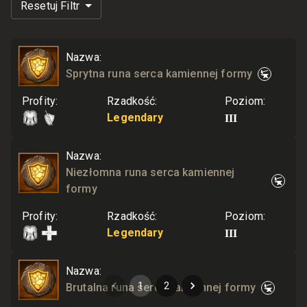
Resetuj Filtr
Nazwa
:
Sprytna runa serca kamiennej formy
Profity
:
Rzadkość
:
Poziom
:
III
Legendary
Nazwa
:
Niezłomna runa serca kamiennej
formy
Profity
:
Rzadkość
:
Poziom
:
III
Legendary
Nazwa
:
1
2
Brutalna runa serca kamiennej formy