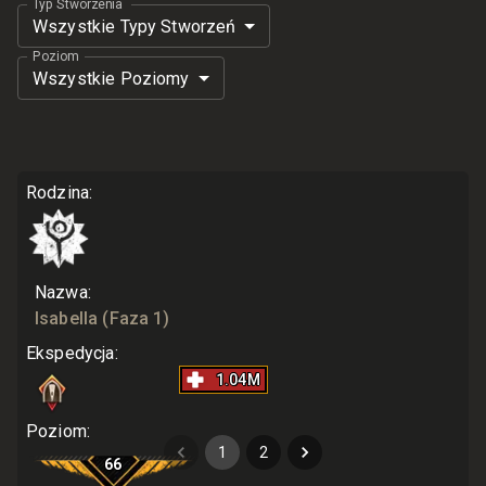
Typ Stworzenia
Wszystkie Typy Stworzeń
Poziom
Wszystkie Poziomy
Rodzina
:
Nazwa
:
Isabella
(Faza 1)
Ekspedycja
:
1.04M
Poziom
:
1
2
66