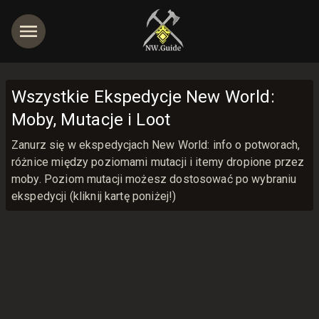
Wszystkie Ekspedycje New World:
Moby, Mutacje i Loot
jętności
Zanurz się w ekspedycjach New World: info o potworach,
Wykopaliska Amrine
Gwiezdny Kurhan
różnice między poziomami mutacji i itemy dropione przez
Głębiny
Zalecany Poziom
:
25
Stocznia Dynastii
Zalecany Poziom
:
35
moby. Poziom mutacji możesz dostosować po wybraniu
Ogród Genezy
Zalecany Poziom
:
45
Użyteczność Łazarza
Zalecany Poziom
:
55
ekspedycji (kliknij kartę poniżej!)
Pąkle i czarny proch
Zalecany Poziom
:
60
Enneada
Zalecany Poziom
:
60
Empirejska Kuźnia
Zalecany Poziom
:
60
Serce Burzy
Zalecany Poziom
:
60
Zalecany Poziom
:
60
Zalecany Poziom
:
60