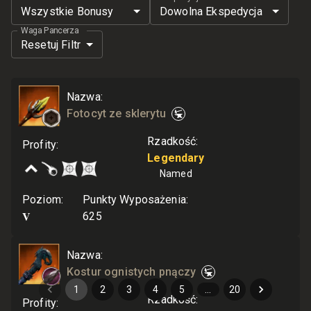
Wszystkie Bonusy
Dowolna Ekspedycja
Waga Pancerza
Resetuj Filtr
Nazwa
:
Fotocyt ze sklerytu
Rzadkość
:
Profity
:
Legendary
Named
Poziom
:
Punkty Wyposażenia
:
V
625
Nazwa
:
Kostur ognistych pnączy
1
2
3
4
5
…
20
Rzadkość
:
Profity
: