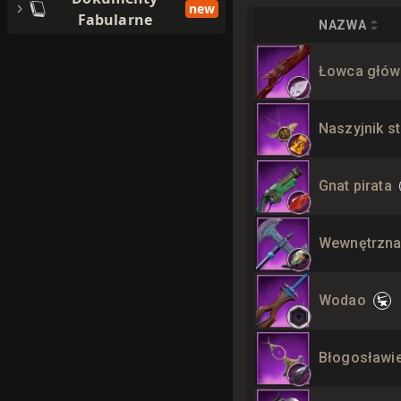
new
Fabularne
NAZWA
Łowca głów
Naszyjnik st
Gnat pirata
Wewnętrzn
Wodao
Błogosławi