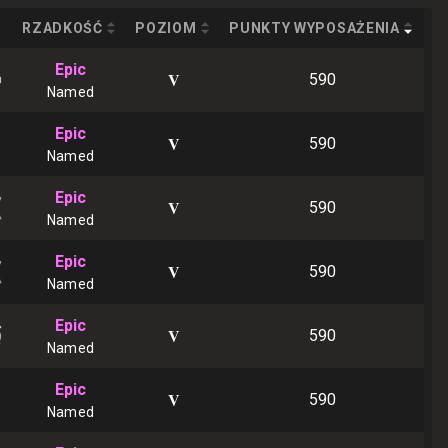
RZADKOŚĆ
POZIOM
PUNKTY WYPOSAŻENIA
Epic
V
590
Named
Epic
V
590
Named
Epic
V
590
Named
Epic
V
590
Named
Epic
V
590
Named
Epic
V
590
Named