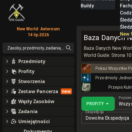
Buildy
Fach
Codz
Śled
Śled
New World: Aeternum
New 
14 lip 2026
Baza Danych Ne
Baza Danych New World 
Zasoby, przedmioty, zadania, moby, perki, umiejętności
World Guide. Strona 10
Przedmioty
Pokaż Wszystkie P
Profity
Przedmioty Jedno
Stworzenia
Przepis Kuli
Zestaw Pancerza
new
Poziom
Węzły Zasobów
Wszys
PROFITY
Zadania
Ekspedycja
Dowolna Ekspedycja
Umiejętności
Dokumenty