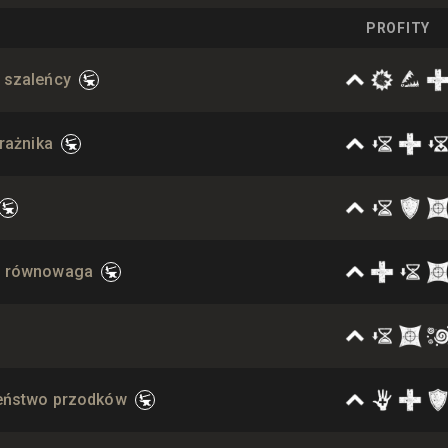
PROFITY
 szaleńcy
rażnika
a równowaga
eństwo przodków