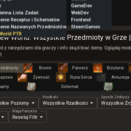
y
GameDev
ienna Lista Zadań
WebDev
zenie Receptur i Schematów
Frontend
zenie Nazwanych Przedmiotów
SteamGames
World PTR
w World: Wszystkie Przedmioty w Grze |
z narzędziami dla graczy i info skąd brać itemy. Oglądaj mode
1.
rzedmioty
Bronie
Pancerz
Biżuteria
razowe
Żywność
Runa Serca
Amunicja
narny
Schemat
Rzadkość
Sposób Zdobycia
tkie Poziomy
Wszystkie Rzadkości
Wszystkie Źr
Waga Pancerza
Resetuj Filtr