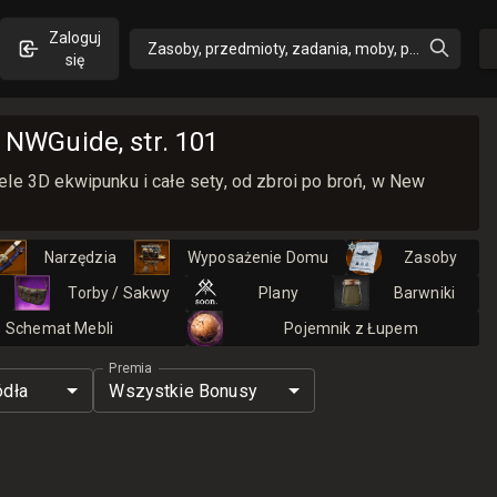
Zaloguj
Zasoby, przedmioty, zadania, moby, perki, umiejęt
się
 NWGuide, str. 101
le 3D ekwipunku i całe sety, od zbroi po broń, w New
Narzędzia
Wyposażenie Domu
Zasoby
Torby / Sakwy
Plany
Barwniki
Schemat Mebli
Pojemnik z Łupem
Premia
ódła
Wszystkie Bonusy