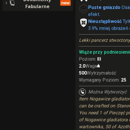
new
Fabularne
Puste gniazdo
Osa
efekt.
Nieustępliwość
Tyl
3.9% mniej obrażeń 
Lekki pancerz stworzon
Wiąże przy podniesieni
Poziom
:
III
2.0
Waga
500
Wytrzymałość
Wymagany Poziom
:
25
Można Wytworzyć
Item Nogawice gladiato
can be crafted on Stanowi
You need 1 of Pieczęć p
of Nogawice gladiatora
wartownika, 50 of Azoth.