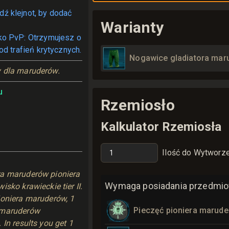
dź klejnot, by dodać
Warianty
ko PvP: Otrzymujesz o
od trafień krytycznych.
Nogawice gladiatora mar
y dla maruderów.
u
Rzemiosło
Kalkulator Rzemiosła
Ilość do Wytworz
ra maruderów pioniera
Wymaga posiadania przedmiot
sko krawieckie tier II.
ioniera maruderów, 1
Pieczęć pioniera marud
 maruderów
 In results you get 1