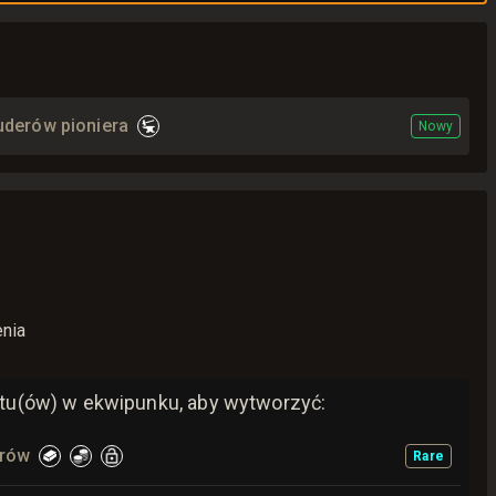
uderów pioniera
Nowy
enia
u(ów) w ekwipunku, aby wytworzyć:
erów
Rare