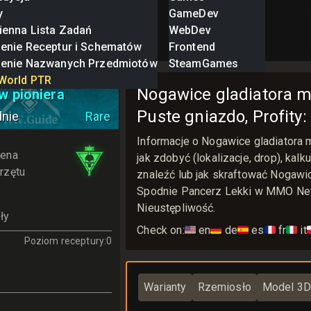
y
GameDev
ienna Lista Zadań
WebDev
zenie Receptur i Schematów
Frontend
zenie Nazwanych Przedmiotów
SteamGames
gladiatora
World PTR
Nogawice gladiatora m
 pioniera
Puste gniazdo, Profity
dnie
Rare
Informacje o Nogawice gladiatora
ena
jak zdobyć (lokalizacje, drop), kalk
rzętu
znaleźć lub jak skraftować Nogawi
Spodnie Pancerz Lekki w MMO New 
Nieustępliwość.
ły
Check on:
🇺🇸
en
🇩🇪
de
🇪🇸
es
🇫🇷
fr
🇮🇹
it

Poziom receptury
:
0
Warianty
Rzemiosło
Model 3