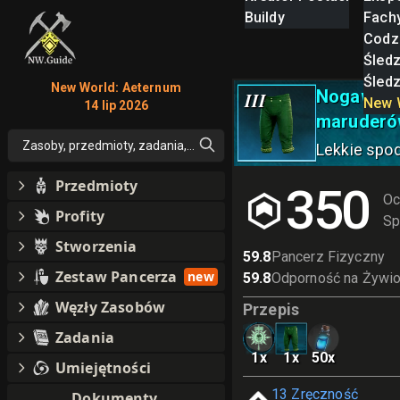
Buildy
Fach
Codz
Śled
Śled
New World: Aeternum
Nogawice 
III
New 
14 lip 2026
maruderów
Zasoby, przedmioty, zadania, moby, perki, umiejętności
Lekkie spo
Przedmioty
350
Oc
Profity
Sp
Stworzenia
59.8
Pancerz Fizyczny
Zestaw Pancerza
new
59.8
Odporność na Żywio
Węzły Zasobów
Przepis
Zadania
1
x
1
x
50
x
Umiejętności
13
Zręczność
Dokumenty