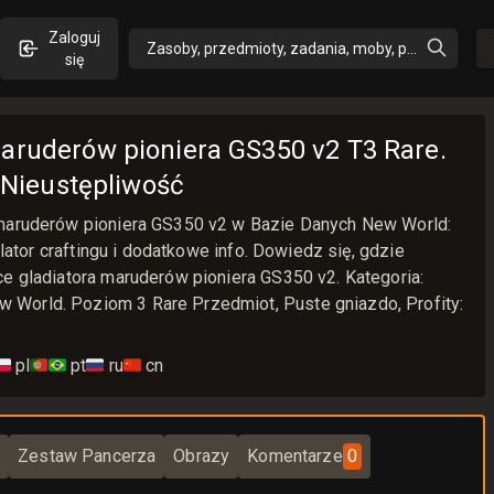
Zaloguj
Zasoby, przedmioty, zadania, moby, perki, umiejęt
się
aruderów pioniera GS350 v2 T3 Rare.
: Nieustępliwość
 maruderów pioniera GS350 v2 w Bazie Danych New World:
ulator craftingu i dodatkowe info. Dowiedz się, gdzie
ce gladiatora maruderów pioniera GS350 v2. Kategoria:
World. Poziom 3 Rare Przedmiot, Puste gniazdo, Profity:
🇱
pl
🇵🇹🇧🇷
pt
🇷🇺
ru
🇨🇳
cn
D
Zestaw Pancerza
Obrazy
Komentarze
0