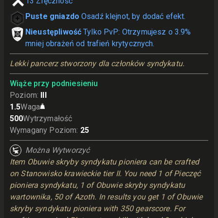
13
Zręczność
Puste gniazdo
Osadź klejnot, by dodać efekt.
Nieustępliwość
Tylko PvP: Otrzymujesz o 3.9%
mniej obrażeń od trafień krytycznych.
Lekki pancerz stworzony dla członków syndykatu.
Wiąże przy podniesieniu
Poziom
:
III
1.5
Waga
500
Wytrzymałość
Wymagany Poziom
:
25
Można Wytworzyć
Item Obuwie skryby syndykatu pioniera can be crafted
on Stanowisko krawieckie tier II. You need 1 of Pieczęć
pioniera syndykatu, 1 of Obuwie skryby syndykatu
wartownika, 50 of Azoth. In results you get 1 of Obuwie
skryby syndykatu pioniera with 350 gearscore. For