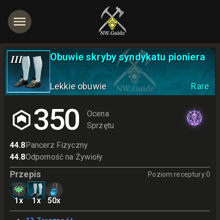
Obuwie skryby syndykatu pioniera
III
Lekkie obuwie
Rare
jętności
350
Ocena
Sprzętu
44.8
Pancerz Fizyczny
44.8
Odporność na Żywioły
Przepis
Poziom receptury
:
0
1
x
1
x
50
x