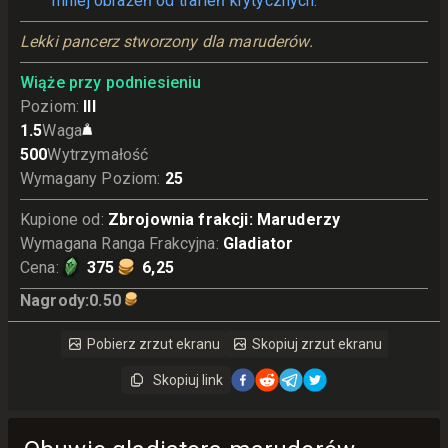
mniej obrażeń od trafień krytycznych.
Lekki pancerz stworzony dla maruderów.
Wiąże przy podniesieniu
Poziom
:
III
1.5
Waga
500
Wytrzymałość
Wymagany Poziom
:
25
Kupione od
:
Zbrojownia frakcji: Maruderzy
Wymagana Ranga Frakcyjna
:
Gladiator
Cena
:
375
6,25
Nagrody
:
0.50
Pobierz zrzut ekranu
Skopiuj zrzut ekranu
Skopiuj link