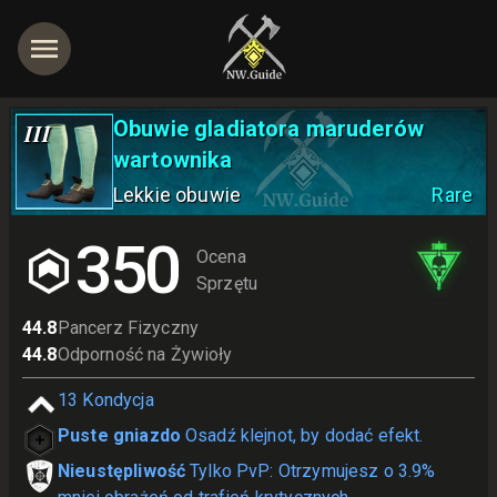
Obuwie gladiatora maruderów
III
wartownika
Lekkie obuwie
Rare
jętności
350
Ocena
Sprzętu
44.8
Pancerz Fizyczny
44.8
Odporność na Żywioły
13
Kondycja
Puste gniazdo
Osadź klejnot, by dodać efekt.
Nieustępliwość
Tylko PvP: Otrzymujesz o 3.9%