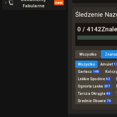
new
Fabularne
Śledzenie Na
0
/
4142
Znal
Wszystko
Znale
Wszystko
Amulet
1
Garłacz
Kolcz
148
Lekkie Spodnie
62
Ognista Laska
207
Tarcza Okrągła
46
Średnie Obuwie
74