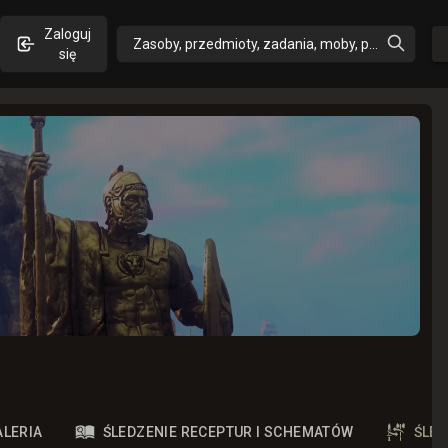
Zaloguj
Zasoby, przedmioty, zadania, moby, perki, umiejęt
się
ALERIA
ŚLEDZENIE RECEPTUR I SCHEMATÓW
ŚLE