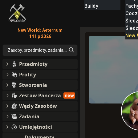
Buildy
Fach
Codz
Śled
Śled
New World: Aeternum
New 
14 lip 2026
Zasoby, przedmioty, zadania, moby, perki, umiejętności
Przedmioty
Profity
Stworzenia
Zestaw Pancerza
new
Węzły Zasobów
Zadania
Umiejętności
Dokumenty