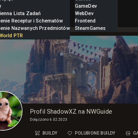
y
GameDev
ienna Lista Zadań
WebDev
zenie Receptur i Schematów
Frontend
zenie Nazwanych Przedmiotów
SteamGames
World PTR
Profil ShadowXZ na NWGuide
Dołączono
6.02.2023
BUILDY
POLUBIONE BUILDY
G