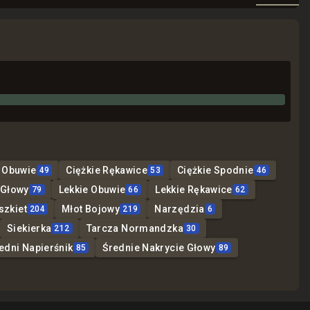
e Obuwie
Ciężkie Rękawice
Ciężkie Spodnie
49
53
46
 Głowy
Lekkie Obuwie
Lekkie Rękawice
79
66
62
szkiet
Młot Bojowy
Narzędzia
204
219
6
Siekierka
Tarcza Normandzka
212
30
edni Napierśnik
Średnie Nakrycie Głowy
85
89