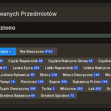
zwanych Przedmiotów
eziono
ziono
Nie Nauczono
0
4142
Ciężki Napierśnik
Ciężkie Nakrycie Głowy
Ciężki
35
68
64
yk
Laska Życia
Lekki Napierśnik
Lekkie Nakrycie
91
206
72
Lodowa Rękawica
Miecz
Miecz Dwuręczny
Mu
99
224
145
Pawęż
Pierścień
Rapier
Rękawica Próżni
15
139
203
196
Topór Dwuręczny
Torba
Włócznia
Łuk
Śr
200
2
205
200
Średnie Rękawice
Średnie Spodnie
69
72