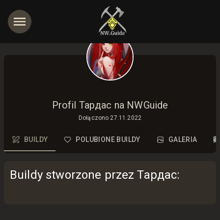
jętności
Profil Тардас na NWGuide
Dołączono
27.11.2022
BUILDY
POLUBIONE BUILDY
GALERIA
Buildy stworzone przez Тардас
: