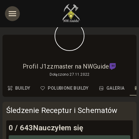
jętności
Profil J1zzmaster na NWGuide
Dołączono
27.11.2022
BUILDY
POLUBIONE BUILDY
GALERIA
Śledzenie Receptur i Schematów
0
/
643
Nauczyłem się