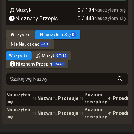
Muzyk
0
/
194
Nauczyłem się
Nieznany Przepis
0
/
449
Nauczyłem się
Wszystko
Nauczyłem Się
0
Nie Nauczono
643
Wszystko
Muzyk
0
/
194
Nieznany Przepis
0
/
449
Szukaj wg Nazwy
Nauczyłem
Poziom
Nazwa
Profesje
Przedmi
się
receptury
Nauczyłem
Poziom
Nazwa
Profesje
Przedmi
się
receptury