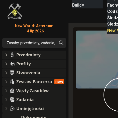
Buildy
Fach
Codz
Śled
Śled
New World: Aeternum
New 
14 lip 2026
Zasoby, przedmioty, zadania, moby, perki, umiejętności
Przedmioty
Profity
Stworzenia
Zestaw Pancerza
new
Węzły Zasobów
Zadania
Umiejętności
Dokumenty