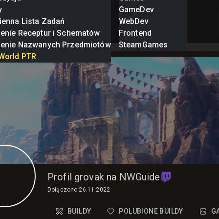
y
GameDev
ienna Lista Zadań
WebDev
zenie Receptur i Schematów
Frontend
zenie Nazwanych Przedmiotów
SteamGames
World PTR
Profil grovak na NWGuide
Dołączono
26.11.2022
BUILDY
POLUBIONE BUILDY
G