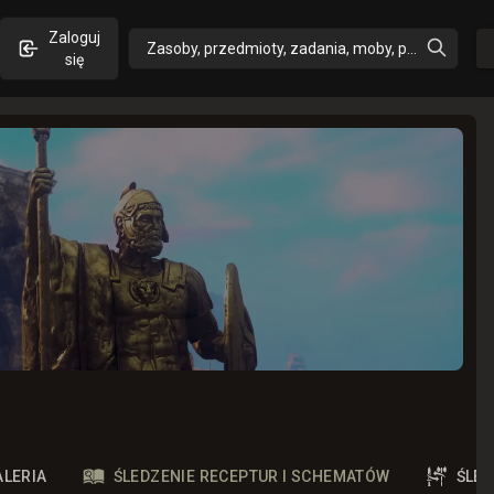
Zaloguj
Zasoby, przedmioty, zadania, moby, perki, umiejęt
się
ALERIA
ŚLEDZENIE RECEPTUR I SCHEMATÓW
ŚLE