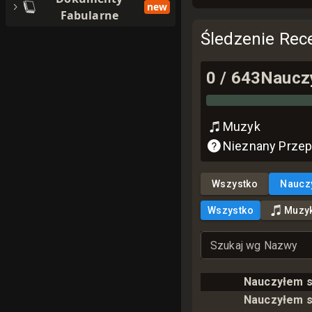
new
Fabularne
Śledzenie Rec
0
/
643
Naucz
Muzyk
Nieznany Przep
Wszystko
Naucz
Wszystko
Muzy
Szukaj wg Nazwy
Nauczyłem s
Nauczyłem s