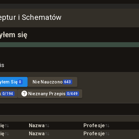
eptur i Schematów
yłem się
is
yłem Się
Nie Nauczono
0
643
k
Nieznany Przepis
0
/
194
0
/
449
ię
Nazwa
Profesje
ię
Nazwa
Profesje