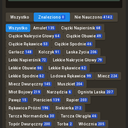
Wszystko
Znaleziono
Nie Nauczono
0
4142
Wszystko
Amulet
Ciężki Napierśnik
135
68
Ciężkie Nakrycie Głowy
Ciężkie Obuwie
64
49
Ciężkie Rękawice
Ciężkie Spodnie
53
46
Garłacz
Kolczyk
Laska Życia
148
91
206
Lekki Napierśnik
Lekkie Nakrycie Głowy
72
79
Lekkie Obuwie
Lekkie Rękawice
66
62
Lekkie Spodnie
Lodowa Rękawica
Miecz
62
99
224
Miecz Dwuręczny
Muszkiet
145
204
Młot Bojowy
Narzędzia
Ognista Laska
219
6
207
Pawęż
Pierścień
Rapier
15
139
203
Rękawica Próżni
Siekierka
196
212
Tarcza Normandzka
Tarcza Okrągła
30
46
Topór Dwuręczny
Torba
Włócznia
200
2
205