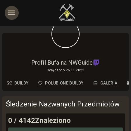
jętności
Profil Bufa na NWGuide
Dołączono
26.11.2022
BUILDY
POLUBIONE BUILDY
GALERIA
Śledzenie Nazwanych Przedmiotów
0
/
4142
Znaleziono