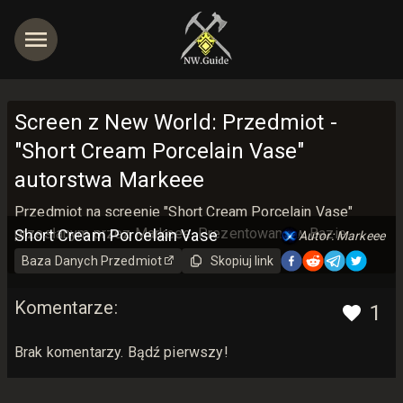
Screen z New World: Przedmiot -
"Short Cream Porcelain Vase"
autorstwa Markeee
jętności
Przedmiot na screenie "Short Cream Porcelain Vase"
przesłanym przez Markeee. Prezentowane w Bazie
Short Cream Porcelain Vase
Autor: Markeee
Danych New World Guide z miłością <3
Baza Danych
Przedmiot
Skopiuj link
Komentarze
:
1
Brak komentarzy. Bądź pierwszy!