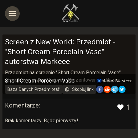
Screen z New World: Przedmiot -
"Short Cream Porcelain Vase"
autorstwa Markeee
jętności
Przedmiot na screenie "Short Cream Porcelain Vase"
przesłanym przez Markeee. Prezentowane w Bazie
Short Cream Porcelain Vase
Autor: Markeee
Danych New World Guide z miłością <3
Baza Danych
Przedmiot
Skopiuj link
Komentarze
:
1
Brak komentarzy. Bądź pierwszy!