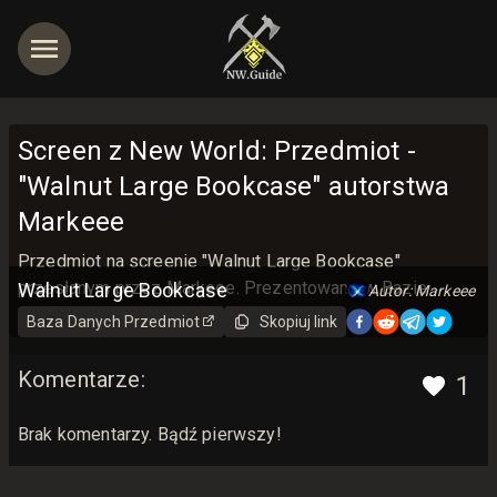
Screen z New World: Przedmiot -
"Walnut Large Bookcase" autorstwa
Markeee
jętności
Przedmiot na screenie "Walnut Large Bookcase"
przesłanym przez Markeee. Prezentowane w Bazie
Walnut Large Bookcase
Autor: Markeee
Danych New World Guide z miłością <3
Baza Danych
Przedmiot
Skopiuj link
Komentarze
:
1
Brak komentarzy. Bądź pierwszy!