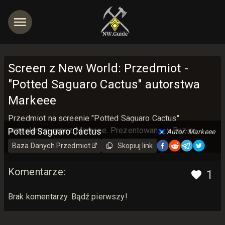
Screen z New World: Przedmiot -
"Potted Saguaro Cactus" autorstwa
Markeee
jętności
Przedmiot na screenie "Potted Saguaro Cactus"
przesłanym przez Markeee. Prezentowane w Bazie
Potted Saguaro Cactus
Autor: Markeee
Danych New World Guide z miłością <3
Baza Danych
Przedmiot
Skopiuj link
Komentarze
:
1
Brak komentarzy. Bądź pierwszy!