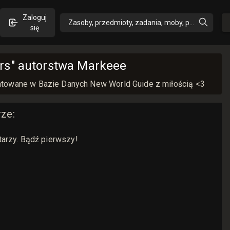
Zaloguj
Zasoby, przedmioty, zadania, moby, perki, umiejęt
się
ers" autorstwa Markeee
entowane w Bazie Danych New World Guide z miłością <3
rze
:
arzy. Bądź pierwszy!