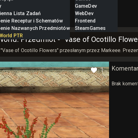
y
GameDev
ienna Lista Zadań
WebDev
zenie Receptur i Schematów
Frontend
zenie Nazwanych Przedmiotów
SteamGames
World PTR
orld: Przedmiot - "Vase of Ocotillo Flow
 "Vase of Ocotillo Flowers" przesłanym przez Markeee. Prez
Komenta
1
Brak koment