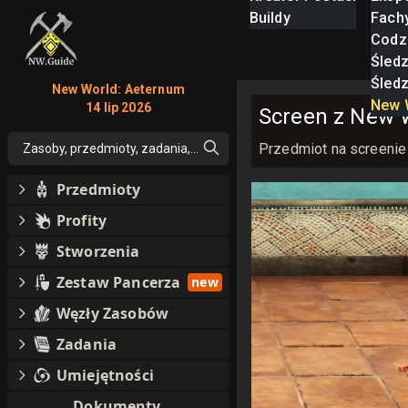
Buildy
Fach
Codz
Śled
Śled
New World: Aeternum
New 
14 lip 2026
Screen z New W
Przedmiot na screenie
Zasoby, przedmioty, zadania, moby, perki, umiejętności
Przedmioty
Profity
Stworzenia
Zestaw Pancerza
new
Węzły Zasobów
Zadania
Umiejętności
Dokumenty