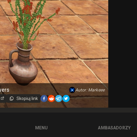
wers
Autor: Markeee
t
Skopiuj link
MENU
AMBASADORZY