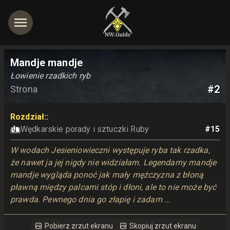
Mandje mandje
Łowienie rzadkich ryb
#
2
Strona
jętności
Rozdział:
:
Wędkarskie porady i sztuczki Ruby
#
15
W wodach Jesieniowieczni występuje ryba tak rzadka, 
że nawet ja jej nigdy nie widziałam. Legendarny mandje 
mandje wygląda ponoć jak mały mężczyzna z błoną 
pławną między palcami stóp i dłoni, ale to nie może być 
prawda. Pewnego dnia go złapię i zadam ...
Pobierz zrzut ekranu
Skopiuj zrzut ekranu