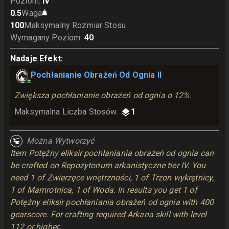
Poziom
:
IV
0.5
Waga
100
Maksymalny Rozmiar Stosu
Wymagany Poziom
:
40
Nadaje Efekt
:
Pochłanianie Obrażeń Od Ognia II
Zwiększa pochłanianie obrażeń od ognia o 12%.
Maksymalna Liczba Stosów
:
1
Można Wytworzyć
Item Potężny eliksir pochłaniania obrażeń od ognia can
be crafted on Repozytorium arkanistyczne tier IV. You
need 1 of Zwierzęce wnętrzności, 1 of Trzon wykrętnicy,
1 of Mamrotnica, 1 of Woda. In results you get 1 of
Potężny eliksir pochłaniania obrażeń od ognia with 400
gearscore. For crafting required Arkana skill with level
112 or higher.