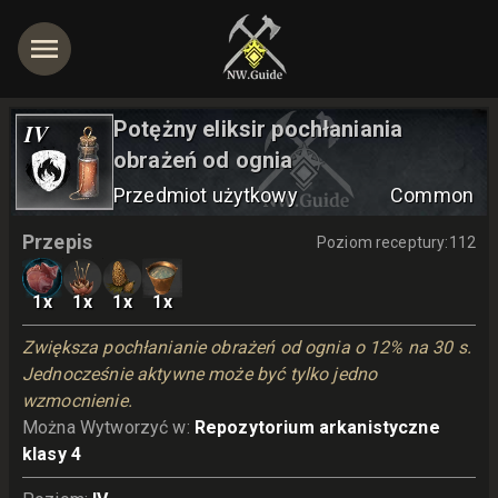
Potężny eliksir pochłaniania
IV
obrażeń od ognia
Przedmiot użytkowy
Common
jętności
Przepis
Poziom receptury
:
112
1
x
1
x
1
x
1
x
Zwiększa pochłanianie obrażeń od ognia o 12% na 30 s. 
Jednocześnie aktywne może być tylko jedno 
wzmocnienie.
Można Wytworzyć w
:
Repozytorium arkanistyczne
klasy 4