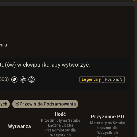
enia
u(ów) w ekwipunku, aby wytworzyć:
600)
Legendary
Poziom
:
V
wych
Przewiń do Podsumowania
Ilość
Przyznane PD
Przedmioty na Sztukę
Materiały na Sztukę
Łączna Liczba
Wytwarza
M
Łącznie dla
Przedmiotów dla
Wszystkich
Wszystkich