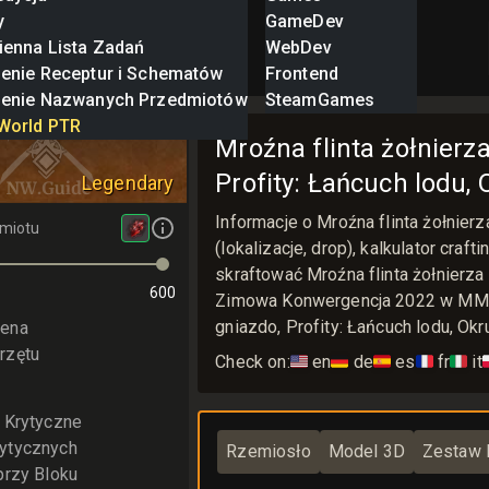
y
GameDev
ienna Lista Zadań
WebDev
zenie Receptur i Schematów
Frontend
zenie Nazwanych Przedmiotów
SteamGames
nta żołnierza
World PTR
Mroźna flinta żołnierz
Profity: Łańcuch lodu, 
Legendary
Informacje o Mroźna flinta żołnie
miotu
(lokalizacje, drop), kalkulator craf
skraftować Mroźna flinta żołnierza
600
Zimowa Konwergencja 2022 w MMO
gniazdo, Profity: Łańcuch lodu, Okr
ena
rzętu
Check on:
🇺🇸
en
🇩🇪
de
🇪🇸
es
🇫🇷
fr
🇮🇹
it

e Krytyczne
ytycznych
Rzemiosło
Model 3D
Zestaw 
przy Bloku