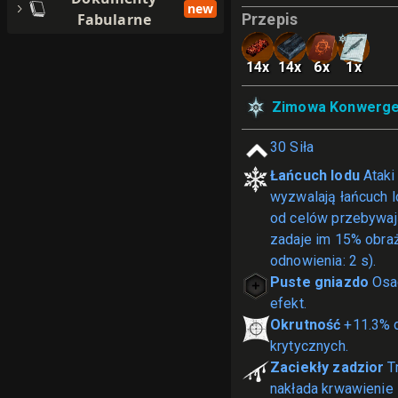
new
Fabularne
Przepis
14
x
14
x
6
x
1
x
Zimowa Konwerge
30
Siła
Łańcuch lodu
Atak
wyzwalają łańcuch lo
od celów przebywają
zadaje im 15% obraż
odnowienia: 2 s).
Puste gniazdo
Osa
efekt.
Okrutność
+11.3% 
krytycznych.
Zaciekły zadzior
T
nakłada krwawienie