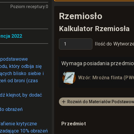
Poziom receptury
:
0
Rzemiosło
Kalkulator Rzemiosła
ncja 2022
Ilość do Wytworz
i podstawowe
Wymaga posiadania przedmiot
du, który odbija się
cych blisko siebie i
Wzór: Mroźna flinta (PW
eń od broni (czas
dź klejnot, by dodać
Rozwiń do Materiałów Podstawo
do obrażeń
rafienie krytyczne
Przedmiot
 zadające 10% obrażeń