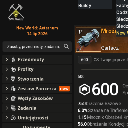
Buildy
Fach
Codz
Śled
Śled
New World: Aeternum
Mroźna fli
V
New 
14 lip 2026
Zasoby, przedmioty, zadania, moby, perki, umiejętności
Garłacz
Przedmioty
-
GS Twojego przed
Profity
500
Stworzenia
600
Oc
Zestaw Pancerza
new
Sp
Węzły Zasobów
75
Obrażenia Bazowe
Zadania
6.0
%
Szansa na Trafieni
Umiejętności
1.15
Mnożnik Obrażeń Kr
56.0
Obrażenia Kondycji 
Dokumenty