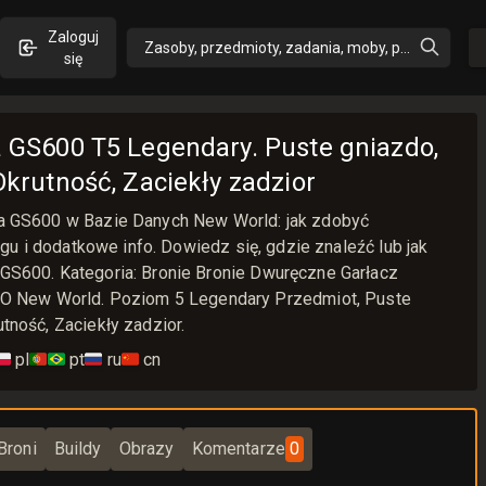
Zaloguj
Zasoby, przedmioty, zadania, moby, perki, umiejęt
się
a GS600 T5 Legendary. Puste gniazdo,
Okrutność, Zaciekły zadzior
rza GS600 w Bazie Danych New World: jak zdobyć
tingu i dodatkowe info. Dowiedz się, gdzie znaleźć lub jak
 GS600. Kategoria: Bronie Bronie Dwuręczne Garłacz
 New World. Poziom 5 Legendary Przedmiot, Puste
utność, Zaciekły zadzior.
🇱
pl
🇵🇹🇧🇷
pt
🇷🇺
ru
🇨🇳
cn
Broni
Buildy
Obrazy
Komentarze
0